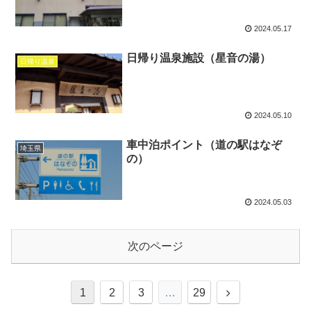
2024.05.17
日帰り温泉施設（星音の湯）
日帰り温泉
2024.05.10
車中泊ポイント（道の駅はなぞ
埼玉県
の）
2024.05.03
次のページ
1
2
3
…
29