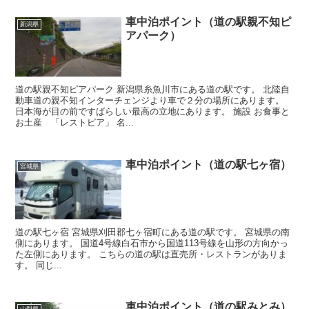
車中泊ポイント（道の駅親不知ピ
新潟県
アパーク）
道の駅親不知ピアパーク 新潟県糸魚川市にある道の駅です。 北陸自
動車道の親不知インターチェンジより車で２分の場所にあります。
日本海が目の前ですばらしい最高の立地にあります。 施設 お食事と
お土産 「レストピア」 名...
車中泊ポイント（道の駅七ヶ宿）
宮城県
道の駅七ヶ宿 宮城県刈田郡七ヶ宿町にある道の駅です。 宮城県の南
側にあります。 国道4号線白石市から国道113号線を山形の方向かっ
た左側にあります。 こちらの道の駅は直売所・レストランがありま
す。 同じ...
車中泊ポイント（道の駅みとみ）
山梨県