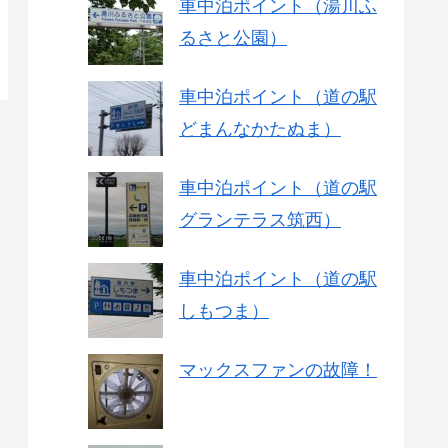
車中泊ポイント（湯川ふ
るさと公園）
車中泊ポイント（道の駅
どまんなかたぬま）
車中泊ポイント（道の駅
グランテラス筑西）
車中泊ポイント（道の駅
しもつま）
マックスファンの故障！