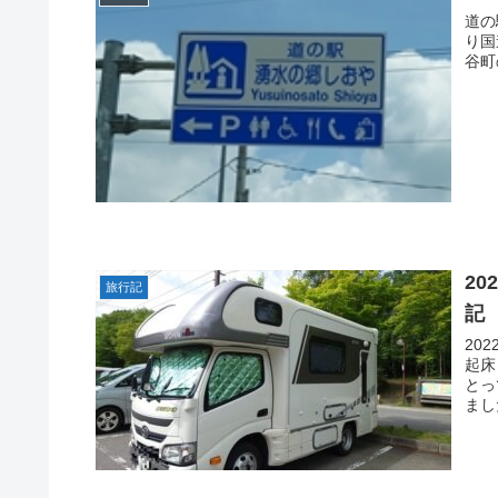
道の
り国
谷町
20
旅行記
記
20
起床
とっ
ました