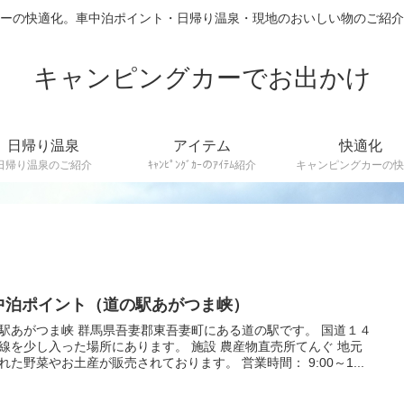
カーの快適化。車中泊ポイント・日帰り温泉・現地のおいしい物のご
キャンピングカーでお出かけ
日帰り温泉
アイテム
快適化
日帰り温泉のご紹介
ｷｬﾝﾋﾟﾝｸﾞｶｰのｱｲﾃﾑ紹介
キャンピングカーの快
中泊ポイント（道の駅あがつま峡）
駅あがつま峡 群馬県吾妻郡東吾妻町にある道の駅です。 国道１４
線を少し入った場所にあります。 施設 農産物直売所てんぐ 地元
れた野菜やお土産が販売されております。 営業時間： 9:00～1...