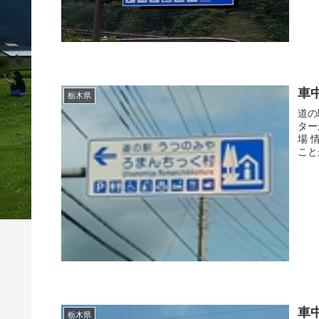
車
栃木県
道の
ター
場 
ことが
車
栃木県