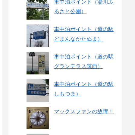
車中泊ポイント（湯川ふ
るさと公園）
車中泊ポイント（道の駅
どまんなかたぬま）
車中泊ポイント（道の駅
グランテラス筑西）
車中泊ポイント（道の駅
しもつま）
マックスファンの故障！