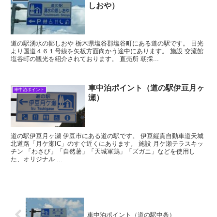
しおや）
道の駅湧水の郷しおや 栃木県塩谷郡塩谷町にある道の駅です。 日光
より国道４６１号線を矢板方面向かう途中にあります。 施設 交流館
塩谷町の観光を紹介されております。 直売所 朝採...
車中泊ポイント（道の駅伊豆月ヶ
車中泊ポイント
瀬）
道の駅伊豆月ヶ瀬 伊豆市にある道の駅です。 伊豆縦貫自動車道天城
北道路「月ケ瀬IC」のすぐ近くにあります。 施設 月ケ瀬テラスキッ
チン 「わさび」「自然薯」「天城軍鶏」「ズガニ」などを使用し
た、オリジナル ...
車中泊ポイント（道の駅中条）