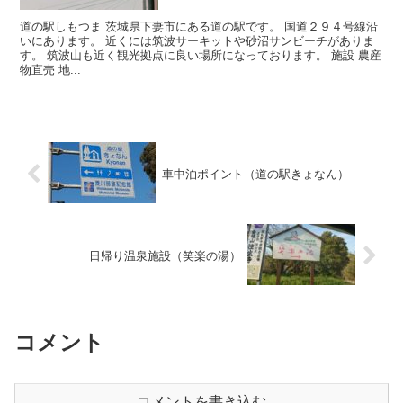
道の駅しもつま 茨城県下妻市にある道の駅です。 国道２９４号線沿
いにあります。 近くには筑波サーキットや砂沼サンビーチがありま
す。 筑波山も近く観光拠点に良い場所になっております。 施設 農産
物直売 地...
車中泊ポイント（道の駅きょなん）
日帰り温泉施設（笑楽の湯）
コメント
コメントを書き込む