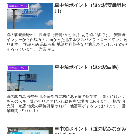
車中泊ポイント（道の駅安曇野松
車中泊ポイント
川）
道の駅安曇野松川 長野県北安曇郡松川村にある道の駅です。 安曇野
インターから白馬方面に向かった北アルプスパノラマロード沿いにあ
ります。 施設 特産品販売所 地酒や和菓子など地元のおいしいものが
そろっています。 営業時...
車中泊ポイント（道の駅白馬）
車中泊ポイント
道の駅白馬 長野県北安曇郡白馬村にある道の駅です。 周りにはたく
さんのスキー場がありアクセスには便利な場所にあります。 施設 直
売所・売店 地元の新鮮野菜やお米、地酒等がそろっております。 営
業時間：9:00～19:...
車中泊ポイント（道の駅みなかみ
群馬県