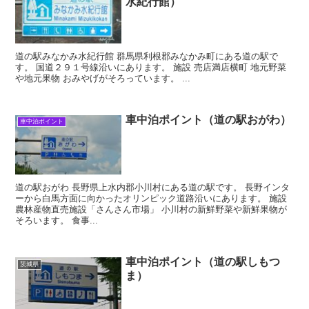
水紀行館）
道の駅みなかみ水紀行館 群馬県利根郡みなかみ町にある道の駅で
す。 国道２９１号線沿いにあります。 施設 売店満店横町 地元野菜
や地元果物 おみやげがそろっています。 ...
車中泊ポイント（道の駅おがわ）
車中泊ポイント
道の駅おがわ 長野県上水内郡小川村にある道の駅です。 長野インタ
ーから白馬方面に向かったオリンピック道路沿いにあります。 施設
農林産物直売施設「さんさん市場」 小川村の新鮮野菜や新鮮果物が
そろいます。 食事...
車中泊ポイント（道の駅しもつ
茨城県
ま）