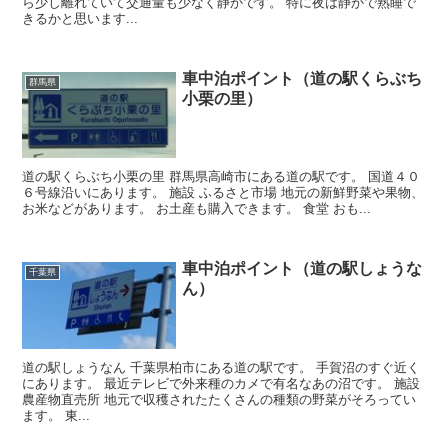
ら少し離れていて交通量も少なく静かです。 特に夜は静かで熟睡で
きるかと思います...
車中泊ポイント（道の駅くらぶち
群馬県
小栗の里）
道の駅くらぶち小栗の里 群馬県高崎市にある道の駅です。 国道４０
６号線沿いにあります。 施設 ふるさと市場 地元の新鮮野菜や果物、
お米などがあります。 お土産も購入できます。 食堂 おも...
車中泊ポイント（道の駅しょうな
千葉県
ん）
道の駅しょうなん 千葉県柏市にある道の駅です。 手賀沼のすぐ近く
にあります。 最近テレビで外来種のカメで有名なあの沼です。 施設
農産物直売所 地元で収穫されたたくさんの種類の野菜がそろってい
ます。 東...