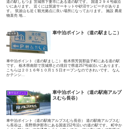
道の駅しもつま 茨城県下妻市にある道の駅です。 国道２９４号線沿
いにあります。 近くには筑波サーキットや砂沼サンビーチがありま
す。 筑波山も近く観光拠点に良い場所になっております。 施設 農産
物直売 地...
車中泊ポイント（道の駅ましこ）
栃木県
車中泊ポイント（道の駅ましこ） 栃木県芳賀郡益子町にある道の駅
です。 栃木県南部で茨城県との境目で県道257号線沿いにあります。
こちらは２０１６年１０月１５日オープンなのできれいです。 なん
かテンシ...
車中泊ポイント（道の駅南アルプ
車中泊ポイント
スむら長谷）
車中泊ポイント（道の駅南アルプスむら長谷） 道の駅南アルプスむ
ら長谷は、長野県伊那市にある国道152号沿いの道の駅です。 町中か