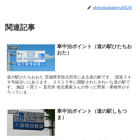
shinobukakeru5624
関連記事
車中泊ポイント（道の駅ひたちお
茨城県
おた）
道の駅ひたちおおた 茨城県常陸太田市にある道の駅です。 国道３４
９号線沿いにあります。 ２０１５年に開駅されたきれいな道の駅で
す。 施設 ＜買う＞ 直売所 地元農家さんが作った野菜・果物等がそ
ろっていま...
車中泊ポイント（道の駅しもつ
茨城県
ま）