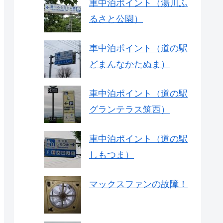
車中泊ポイント（湯川ふ
るさと公園）
車中泊ポイント（道の駅
どまんなかたぬま）
車中泊ポイント（道の駅
グランテラス筑西）
車中泊ポイント（道の駅
しもつま）
マックスファンの故障！