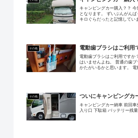
その他
キャンピングカー購入？？ 
となります。 ずいぶんがんば
キロぐらだったと記憶しています
電動歯ブラシはご利用
その他
電動歯ブラシはご利用ですか
はいませんよね。 普通の歯
かたがいるかと思います。 電動
ついにキャンピングカ
その他
キャンピングカー納車 前回車
入り口 下駄箱 バッテリー残量