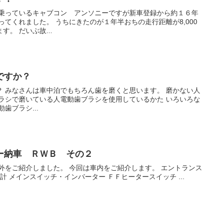
今乗っているキャブコン アンソニーですが新車登録から約１６年
ってくれました。 うちにきたのが１年半おちの走行距離が8,000
。 だいぶ故...
ですか？
？ みなさんは車中泊でもちろん歯を磨くと思います。 磨かない人
ブラシで磨いている人電動歯ブラシを使用しているかた いろいろな
歯ブラシ...
ー納車 ＲＷＢ その２
外をご紹介しました。 今回は車内をご紹介します。 エントランス
計 メインスイッチ・インバーター ＦＦヒータースイッチ ...