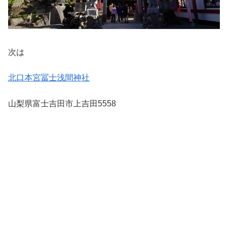
次は
北口本宮冨士浅間神社
山梨県富士吉田市上吉田5558