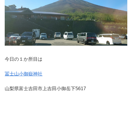
今日の１か所目は
冨士山小御嶽神社
山梨県富士吉田市上吉田小御岳下5617